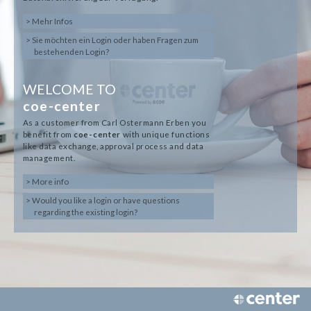
> Mehr Infos
> Sie möchten ein Login oder haben Fragen zum
bestehenden Login?
WELCOME TO
coe-center
As a customer from Carl Ostermann Erben you
benefit from
coe-center
with unique functions
like data exchange, approval process and data
management.
> More info
> Would you like a login or have questions
regarding the existing login?