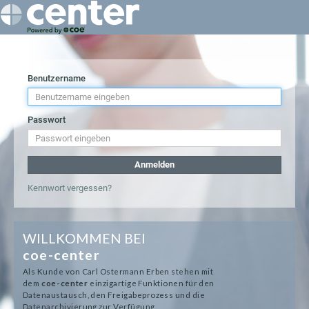
Benutzername
Passwort
Anmelden
Kennwort vergessen?
WILLKOMMEN BEI
coe-center
Als Kunde von Carl Ostermann Erben stehen mit
dem
coe-center
einzigartige Funktionen für den
Datenaustausch, den Freigabeprozess und die
Datenarchivierung zur Verfügung.